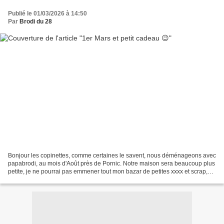
Publié le 01/03/2026 à 14:50
Par
Brodi du 28
Bonjour les copinettes, comme certaines le savent, nous déménageons avec
papabrodi, au mois d'Août près de Pornic. Notre maison sera beaucoup plus
petite, je ne pourrai pas emmener tout mon bazar de petites xxxx et scrap,
donc si je peux en faire bénéficier...