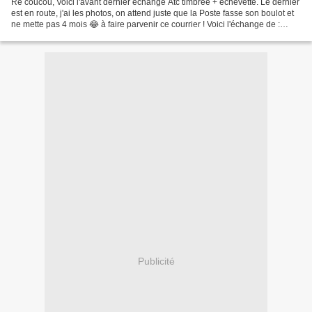
Re coucou, Voici l'avant dernier échange Atc timbrée + échevette. Le dernier
est en route, j'ai les photos, on attend juste que la Poste fasse son boulot et
ne mette pas 4 mois 😂 à faire parvenir ce courrier ! Voici l'échange de :
Sophie P et Daco Sophie...
Publicité