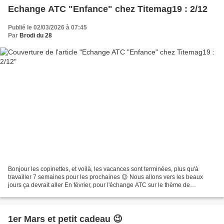
Echange ATC "Enfance" chez Titemag19 : 2/12
Publié le 02/03/2026 à 07:45
Par
Brodi du 28
Bonjour les copinettes, et voilà, les vacances sont terminées, plus qu'à
travailler 7 semaines pour les prochaines 😉 Nous allons vers les beaux
jours ça devrait aller En février, pour l'échange ATC sur le thème de
l'enfance, organisée par Mag19, nous...
1er Mars et petit cadeau 😉