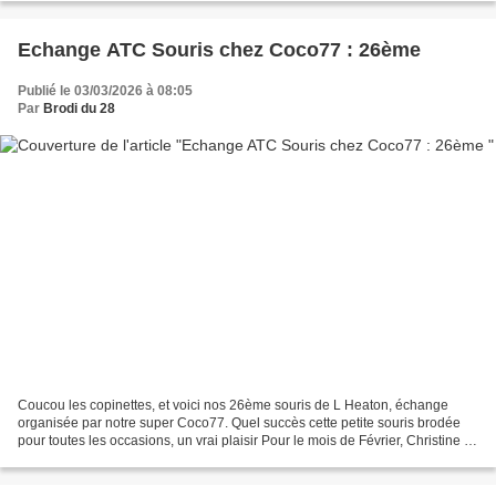
Echange ATC Souris chez Coco77 : 26ème
Publié le 03/03/2026 à 08:05
Par
Brodi du 28
Coucou les copinettes, et voici nos 26ème souris de L Heaton, échange
organisée par notre super Coco77. Quel succès cette petite souris brodée
pour toutes les occasions, un vrai plaisir Pour le mois de Février, Christine J
m'a brodé une souris AMITIE...