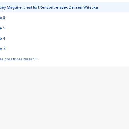
bey Maguire, c'est lui ! Rencontre avec Damien Witecka
e 6
e 5
e 4
e 3
s créatrices de la VF !
e 2
e 1
e Mektoub My Love arrive enfin ! Rencontre avec Shaïn Boumedine et Sal
i : après Toni en famille
elle réalise le bouleversant Dites lui que je l'aime
ais ! Rencontre autour de Vie privée de Rebecca Zlotowski