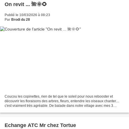
On revit ... 🌺🌞🌻
Publié le 10/03/2026 à 08:23
Par
Brodi du 28
Coucou les copinettes, rien de tel que le soleil pour nous rebooster et
découvrir les floraisons des arbres, fleurs, entendre les oiseaux chanter....
c'est vraiment très agréable. De balade dans notre village avec mes 3
loulouttes, voici quelques photos...
Echange ATC Mr chez Tortue