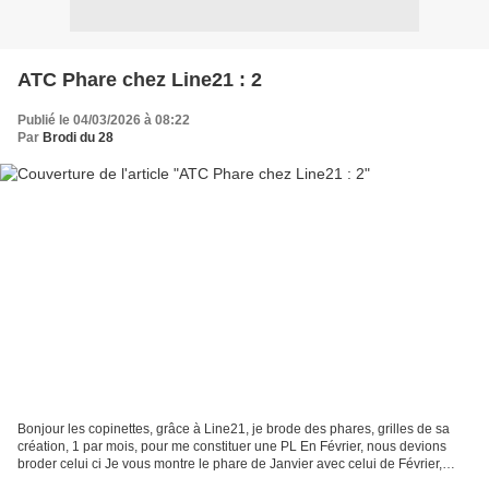
ATC Phare chez Line21 : 2
Publié le 04/03/2026 à 08:22
Par
Brodi du 28
Bonjour les copinettes, grâce à Line21, je brode des phares, grilles de sa
création, 1 par mois, pour me constituer une PL En Février, nous devions
broder celui ci Je vous montre le phare de Janvier avec celui de Février,
pour le plaisir. Je suis à jour,...