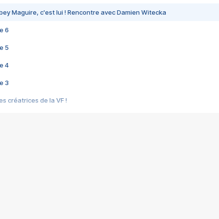
bey Maguire, c'est lui ! Rencontre avec Damien Witecka
e 6
e 5
e 4
e 3
s créatrices de la VF !
e 2
e 1
e Mektoub My Love arrive enfin ! Rencontre avec Shaïn Boumedine et Sal
i : après Toni en famille
elle réalise le bouleversant Dites lui que je l'aime
ais ! Rencontre autour de Vie privée de Rebecca Zlotowski