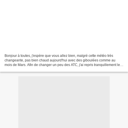
Bonjour à toutes, j'espère que vous allez bien, malgré cette météo très
changeante, pas bien chaud aujourd'hui avec des giboulées comme au
mois de Mars. Afin de changer un peu des ATC, j'ai repris tranquillement le
superbe Sal d'Isabelle Vautier, qu'elle...