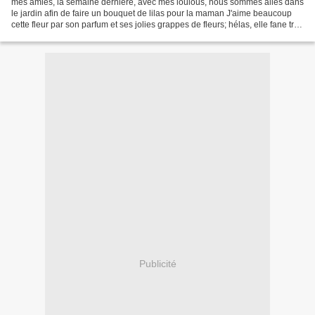
mes amies, la semaine dernière, avec mes loulous, nous sommes allés dans
le jardin afin de faire un bouquet de lilas pour la maman J'aime beaucoup
cette fleur par son parfum et ses jolies grappes de fleurs; hélas, elle fane très
vite. Il faut donc en...
Publicité