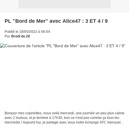
PL "Bord de Mer" avec Alice47 : 3 ET 4 / 9
Publié le 18/05/2022 à 08:04
Par
Brodi du 28
Bonjour mes copinettes, nous voilà mercredi, une journée un peu plus calme
avec 2 loulous, et je termine à 17h30, bon ce n'est pas comme ça tous les
mercredis ! Aujourd hui, je partage avec vous notre échange ATC mensuel
avec Alice47, afin de nous broder...