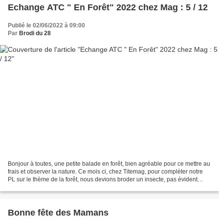
Echange ATC " En Forêt" 2022 chez Mag : 5 / 12
Publié le 02/06/2022 à 09:00
Par
Brodi du 28
Bonjour à toutes, une petite balade en forêt, bien agréable pour ce mettre au
frais et observer la nature. Ce mois ci, chez Titemag, pour complèter notre
PL sur le thème de la forêt, nous devions broder un insecte, pas évident
même si il en existe beaucoup...
Bonne fête des Mamans