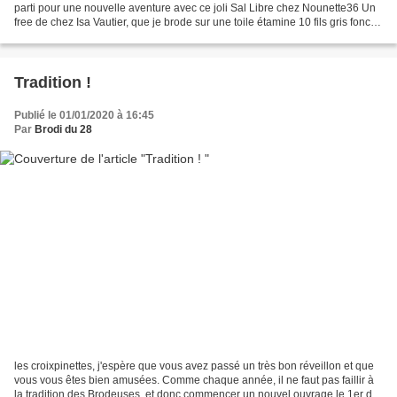
parti pour une nouvelle aventure avec ce joli Sal Libre chez Nounette36 Un
free de chez Isa Vautier, que je brode sur une toile étamine 10 fils gris foncé,
avec un fil dégradé...
Tradition !
Publié le 01/01/2020 à 16:45
Par
Brodi du 28
les croixpinettes, j'espère que vous avez passé un très bon réveillon et que
vous vous êtes bien amusées. Comme chaque année, il ne faut pas faillir à
la tradition des Brodeuses, et donc commencer un nouvel ouvrage le 1er de