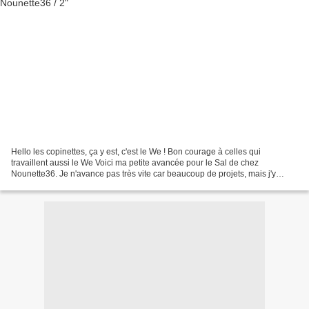
Hello les copinettes, ça y est, c'est le We ! Bon courage à celles qui
travaillent aussi le We Voici ma petite avancée pour le Sal de chez
Nounette36. Je n'avance pas très vite car beaucoup de projets, mais j'y
prends beaucoup de plaisir. J'ai continué...