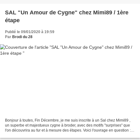
SAL "Un Amour de Cygne" chez Mimi89 / 1ère
étape
Publié le 09/01/2020 à 19:59
Par
Brodi du 28
Bonjour à toutes, Fin Décembre, je me suis inscrite à un Sal chez Mimi89 ,
un superbe et majestueux cygne à broder, avec des motifs "surprises" que
l'on découvrira au fur et à mesure des étapes. Voici l'ouvrage en question :
Après avoir appelé et télephoné...