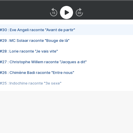
#30 : Eve Angeli raconte "Avant de partir"
#29 : MC Solaar raconte "Bouge de là"
28 : Lorie raconte "Je vais vite"
#27 : Christophe Willem raconte "Jacques a dit"
#26 : Chimène Badi raconte "Entre nous"
#25 : Indochine raconte "3e sexe"
#24 : Zaho raconte "C'est chelou"
#23 : Patrick Bruel raconte "Au café des délices"
#22 : Kyo raconte "Le chemin"
#21 : Nolwenn Leroy raconte "Cassé"