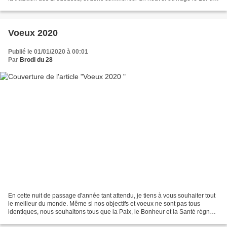
l'An. J'ai donc choisi un...
Voeux 2020
Publié le 01/01/2020 à 00:01
Par
Brodi du 28
En cette nuit de passage d'année tant attendu, je tiens à vous souhaiter tout
le meilleur du monde. Même si nos objectifs et voeux ne sont pas tous
identiques, nous souhaitons tous que la Paix, le Bonheur et la Santé régnent
dans le monde entier, et pour...