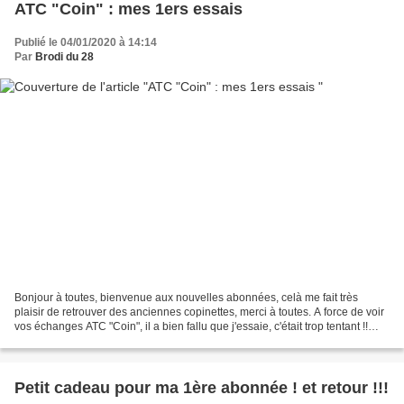
ATC "Coin" : mes 1ers essais
Publié le 04/01/2020 à 14:14
Par
Brodi du 28
Bonjour à toutes, bienvenue aux nouvelles abonnées, celà me fait très
plaisir de retrouver des anciennes copinettes, merci à toutes. A force de voir
vos échanges ATC "Coin", il a bien fallu que j'essaie, c'était trop tentant !!
Alors voici mes premières...
Petit cadeau pour ma 1ère abonnée ! et retour !!!