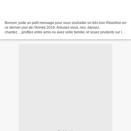
Bonsoir, juste un petit message pour vous souhaiter un très bon Réveillon en
ce dernier jour de l'Année 2019. Amusez-vous, riez, dansez,
chantez.....profitez entre amis ou avez votre famille; et soyez prudents sur les
routes On se retrouve très bientôt...