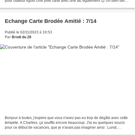
pour Gateux rigolo Une jolie carte avec une atc également 😉 Un bien bel
ensemble Bravo et Merci...
Echange Carte Brodée Amitié : 7/14
Publié le 02/11/2023 à 10:53
Par
Brodi du 28
Bonjour à toutes, j'espère que vous n'avez pas eu trop de dégâts avec cette
tempète. A Chartres, ça souffle encore beaucoup. J'ai eu quelques soucis
pour ce début de vacances, que je n'avais pas imaginer ainsi : Lundi,
Papabrodi s'est fracturé le fémur,...