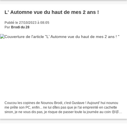
L' Automne vue du haut de mes 2 ans !
Publié le 27/10/2023 à 08:05
Par
Brodi du 28
Coucou les copines de Nounou Brodi, c'est Gustave ! Aujourd' hui nounou
me prête son PC, enfin... ne lui dîtes pas que je l'ai empreinté en cachette
sinon, je ne vous dis pas, je risque de passer toute la journée au coin 😢🤣
Nous sommes 3 chez nounou cette...