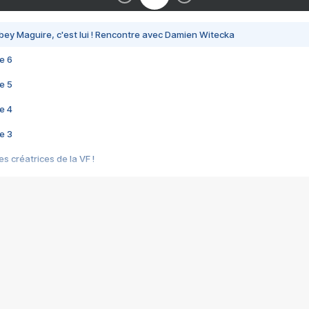
bey Maguire, c'est lui ! Rencontre avec Damien Witecka
e 6
e 5
e 4
e 3
s créatrices de la VF !
e 2
e 1
e Mektoub My Love arrive enfin ! Rencontre avec Shaïn Boumedine et Sal
i : après Toni en famille
elle réalise le bouleversant Dites lui que je l'aime
ais ! Rencontre autour de Vie privée de Rebecca Zlotowski