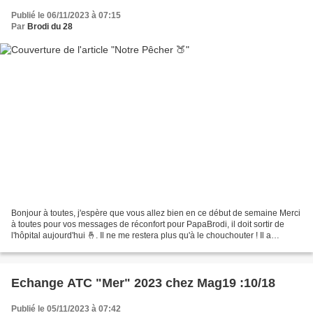
Publié le 06/11/2023 à 07:15
Par
Brodi du 28
Bonjour à toutes, j'espère que vous allez bien en ce début de semaine Merci
à toutes pour vos messages de réconfort pour PapaBrodi, il doit sortir de
l'hôpital aujourd'hui 🤞. Il ne me restera plus qu'à le chouchouter ! Il a
interdiction de poser le pied...
Echange ATC "Mer" 2023 chez Mag19 :10/18
Publié le 05/11/2023 à 07:42