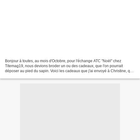
Bonjour à toutes, au mois d'Octobre, pour l'échange ATC "Noël" chez
Titemag19, nous devions broder un ou des cadeaux, que l'on pourrait
déposer au pied du sapin. Voici les cadeaux que j'ai envoyé à Christine, qui
n'a pas l'autorisation de les ouvrir avant...