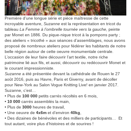
Première d’une longue série et pièce maîtresse de cette
incroyable aventure,
Suzanne
est la représentation en tricot du
tableau
La Femme à l’ombrelle tournée vers la gauche,
peinte
par Monet en 1886.
Du pique-nique tricot à la pompons party ;
des ateliers « tricothé » aux séances d’assemblages, nous avons
proposé de nombreux ateliers pour fédérer les habitants de notre
belle région autour de cette oeuvre monumentale centrale.
L’occasion de leur faire découvrir l’art textile, notre riche
patrimoine lié aux fils, et aussi, découvrir ou redécouvrir Monet et
le courant impressionniste.
Suzanne
a été présentée devant la cathédrale de Rouen le 27
août 2016, puis au Havre, Paris et Giverny, avant de décoller
pour New-York au Salon Vogue Knitting Live! en janvier 2017.
Suzanne, c’est…
• Plus de
100 000
petits carrés récoltés en 6 mois,
•
10 000
carrés assemblés la main,
• Plus de
3000
heures de travail,
• Une oeuvre de
4x6m
et d’environ
40kg
,
• Des dizaines de bénévoles et des milliers de participants… Et
tout autant, voire plus d’histoires et de sourires !