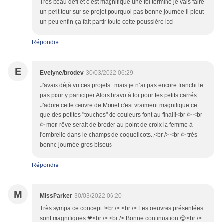
Très beau défi et c est magnifique une foi termine je vais faire
un petit tour sur se projet pourquoi pas bonne journée il pleut
un peu enfin ça fait partir toute cette poussière icci
Répondre
E
Evelyne/brodev
30/03/2022 06:29
J'avais déjà vu ces projets.. mais je n’ai pas encore franchi le
pas pour y participer Alors bravo à toi pour tes petits carrés..
J'adore cette œuvre de Monet c'est vraiment magnifique ce
que des petites "touches" de couleurs font au final!!<br /> <br
/> mon rêve serait de broder au point de croix la femme à
l'ombrelle dans le champs de coquelicots..<br /> <br /> très
bonne journée gros bisous
Répondre
M
MissParker
30/03/2022 06:20
Très sympa ce concept !<br /> <br /> Les oeuvres présentées
sont magnifiques ❤<br /> <br /> Bonne continuation 😊<br />