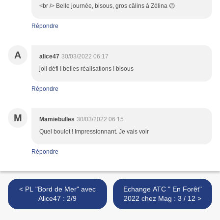
<br /> Belle journée, bisous, gros câlins à Zélina 😉
Répondre
A
alice47
30/03/2022 06:17
joli défi ! belles réalisations ! bisous
Répondre
M
Mamiebulles
30/03/2022 06:15
Quel boulot ! Impressionnant. Je vais voir
Répondre
< PL "Bord de Mer" avec
Echange ATC " En Forêt"
Alice47 : 2/9
2022 chez Mag : 3 / 12 >