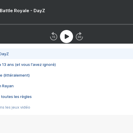
 Battle Royale - DayZ
 DayZ
 a 13 ans (et vous l'avez ignoré)
e (littéralement)
im Rayan
 toutes les règles
s les jeux vidéo
us choquant de Rockstar ? - Le scandale BULLY
e plus moche de Steam