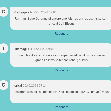
C
Cathy-patch
30/05/2023 19:00
Un magnifique échange et encore une fois, les grands esprits se sont
rencontrés !! Bisous.
Répondre
T
Titemag19
30/05/2023 09:48
Bravo les filles ! vos boules sont superbes et ne dit on pas que les
grands esprits se rencontrent ;-) bisous
Répondre
C
cricri
29/05/2023 07:14
les grands esprits se rencontrent ! lol ! magnifiques ATC ! bravo à vous
2 !
Répondre