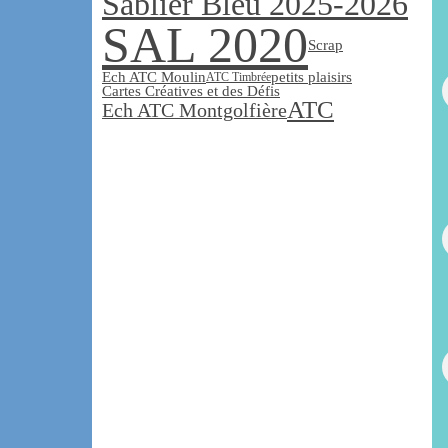
Sablier Bleu 2025-2026
SAL 2020
Scrap
Ech ATC Moulin
petits plaisirs
ATC Timbrée
Cartes Créatives et des Défis
ATC
Ech ATC Montgolfière