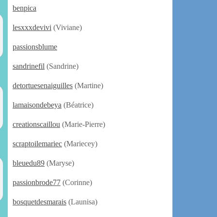
benpica
lesxxxdevivi
(Viviane)
passionsblume
sandrinefil
(Sandrine)
detortuesenaiguilles
(Martine)
lamaisondebeya
(Béatrice)
creationscaillou
(Marie-Pierre)
scraptoilemariec
(Mariecey)
bleuedu89
(Maryse)
passionbrode77
(Corinne)
bosquetdesmarais
(Launisa)