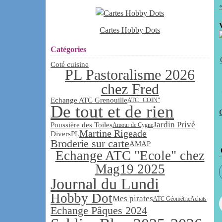
Cartes Hobby Dots
Catégories
Coté cuisine
PL Pastoralisme 2026
chez Fred
Echange ATC Grenouille
ATC "COIN"
De tout et de rien
Jardin Privé
Poussière des Toiles
Amour de Cygne
Martine Rigeade
Divers
PL
Broderie sur carte
AMAP
Echange ATC "Ecole" chez
Mag19 2025
Journal du Lundi
Hobby Dot
Mes pirates
ATC Géométrie
Achats
Echange Pâques 2024