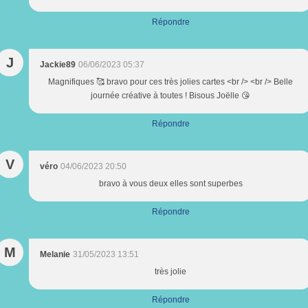
Répondre
J
Jackie89
06/06/2023 05:37
Magnifiques 🥰 bravo pour ces très jolies cartes <br /> <br /> Belle
journée créative à toutes ! Bisous Joëlle 😘
Répondre
V
véro
04/06/2023 20:50
bravo à vous deux elles sont superbes
Répondre
M
Melanie
31/05/2023 13:51
très jolie
Répondre