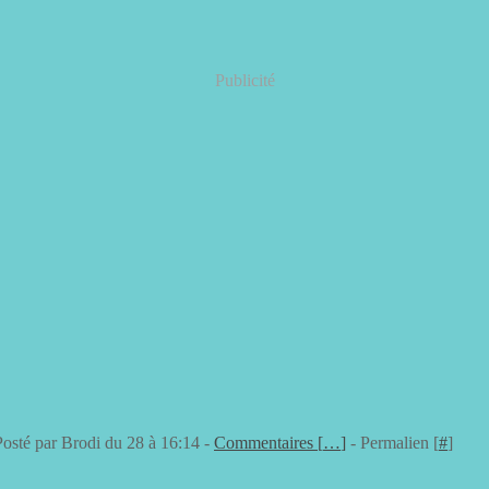
Publicité
Posté par Brodi du 28 à 16:14 -
Commentaires [
…
]
- Permalien [
#
]