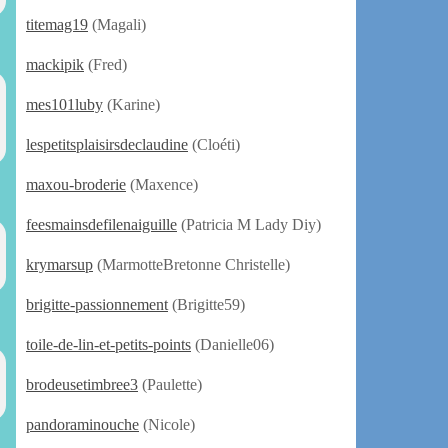
titemag19
(Magali)
mackipik
(Fred)
mes101luby
(Karine)
lespetitsplaisirsdeclaudine
(Cloéti)
maxou-broderie
(Maxence)
feesmainsdefilenaiguille
(Patricia M Lady Diy)
krymarsup
(MarmotteBretonne Christelle)
brigitte-passionnement
(Brigitte59)
toile-de-lin-et-petits-points
(Danielle06)
brodeusetimbree3
(Paulette)
pandoraminouche
(Nicole)