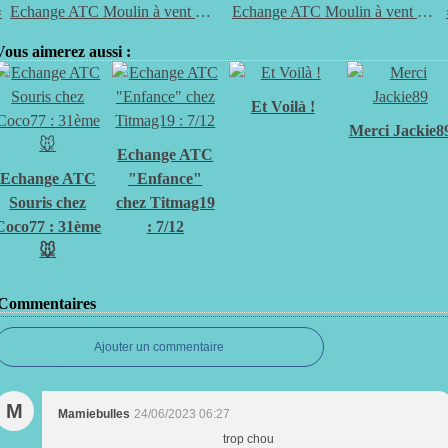
Echange ATC Moulin à vent 4/30
Echange ATC Moulin à vent 5/30
Vous aimerez aussi :
Et Voilà !
Merci Jackie8
Echange ATC
Echange ATC
"Enfance"
Souris chez
chez Titmag19
Coco77 : 31ème
: 7/12
🐭
Commentaires
Ajouter un commentaire
M
Mamiebulles
24/06/2023 06:27
trop chou