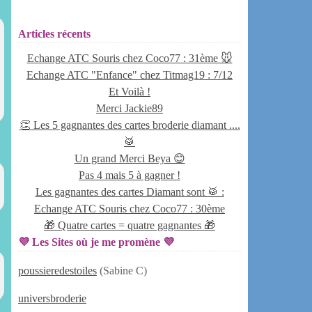
Articles récents
Echange ATC Souris chez Coco77 : 31ème 🐭
Echange ATC "Enfance" chez Titmag19 : 7/12
Et Voilà !
Merci Jackie89
👏 Les 5 gagnantes des cartes broderie diamant ....
🥁
Un grand Merci Beya 😊
Pas 4 mais 5 à gagner !
Les gagnantes des cartes Diamant sont 🥁 :
Echange ATC Souris chez Coco77 : 30ème
🎁 Quatre cartes = quatre gagnantes 🎁
💜 Les Sites où je me promène 💜
poussieredestoiles
(Sabine C)
universbroderie