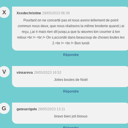
X
Xxxdechristine
29/05/2023 06:39
Pourtant on ne concerté pas et nous avons tellement de point
commun nous deux, que nous réalisons la même broderie quand j ai
reçu, j,ai ri mais rien dit jusqu,a que tu œuvres ton courrier à ton
retour.<br /> <br /> On s,accordé dans beaucoup de choses toutes les
2.<br /> <br /> Bon lundi
Répondre
V
vinsareva
28/05/2023 16:52
Jolies boules de Noël
Répondre
G
gateuxrigolo
28/05/2023 13:11
bravo bien joli bisous