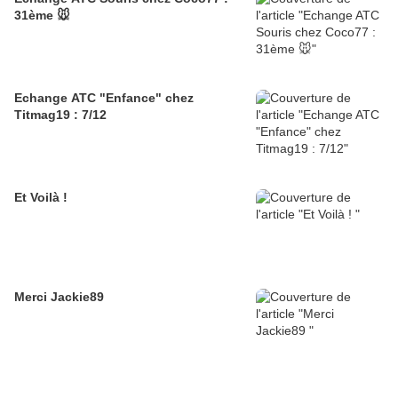
31ème 🐭
Echange ATC "Enfance" chez
Titmag19 : 7/12
Et Voilà !
Merci Jackie89