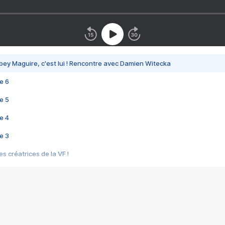
bey Maguire, c'est lui ! Rencontre avec Damien Witecka
e 6
e 5
e 4
e 3
s créatrices de la VF !
e 2
e 1
e Mektoub My Love arrive enfin ! Rencontre avec Shaïn Boumedine et Sal