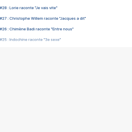
28 : Lorie raconte "Je vais vite"
#27 : Christophe Willem raconte "Jacques a dit"
#26 : Chimène Badi raconte "Entre nous"
#25 : Indochine raconte "3e sexe"
#24 : Zaho raconte "C'est chelou"
#23 : Patrick Bruel raconte "Au café des délices"
#22 : Kyo raconte "Le chemin"
#21 : Nolwenn Leroy raconte "Cassé"
#20 : Patrick Hernandez raconte "Born to be alive"
#19 : Lorie raconte "Près de moi"
#18 : Michael Jones raconte "A nos actes manqués" (avec Jean-Jacque
#17 : Khaled raconte "Aïcha"