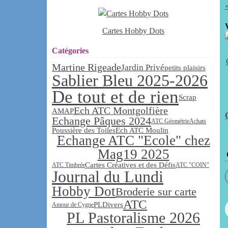
Cartes Hobby Dots
Catégories
Martine Rigeade
Jardin Privé
petits plaisirs
Sablier Bleu 2025-2026
De tout et de rien
Scrap
Ech ATC Montgolfière
AMAP
Echange Pâques 2024
ATC Géométrie
Achats
Poussière des Toiles
Ech ATC Moulin
Echange ATC "Ecole" chez
Mag19 2025
Cartes Créatives et des Défis
ATC Timbrée
ATC "COIN"
Journal du Lundi
Hobby Dot
Broderie sur carte
ATC
PL
Divers
Amour de Cygne
PL Pastoralisme 2026