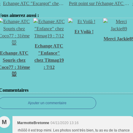
Echange ATC "Escargot" chez maNou
Petit point sur l'échange ATC Automne
Vous aimerez aussi :
Et Voilà !
Merci Jackie8
Echange ATC
Echange ATC
"Enfance"
Souris chez
chez Titmag19
Coco77 : 31ème
: 7/12
🐭
Commentaires
Ajouter un commentaire
M
MarmotteBretonne
04/11/2020 13:16
rhôôô il est trop mimi. Les photos sont très bien, tu as eu de la chance