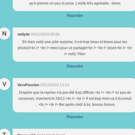
qu'il prenne un peu la pose ;) visite très agréable - bises
Répondre
N
nellydv
04/11/2020 08:06
Eh bien voilà une jolie surprise, il est trop beau et bravo pour les
photos!<br /> <br /> merci pour ce partage!<br /> <br /> bises<br /> <br
/> nelly Yllen
Répondre
V
VeroPassion
03/11/2020 13:14
J'espère que la reprise n'a pas été trop difficile.<br /> <br /> Ici pas de
vacances, vivement le 28/12.<br /> <br /> Il est trop mimi ce ti écureuil
... <br /> <br /> Bel après midi à toi, bisous bisous
Répondre
T