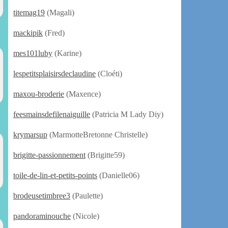
titemag19
(Magali)
mackipik
(Fred)
mes101luby
(Karine)
lespetitsplaisirsdeclaudine
(Cloéti)
maxou-broderie
(Maxence)
feesmainsdefilenaiguille
(Patricia M Lady Diy)
krymarsup
(MarmotteBretonne Christelle)
brigitte-passionnement
(Brigitte59)
toile-de-lin-et-petits-points
(Danielle06)
brodeusetimbree3
(Paulette)
pandoraminouche
(Nicole)