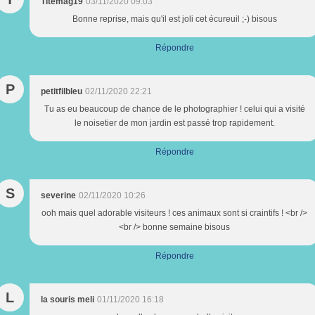
Titemag19
03/11/2020 09:03
Bonne reprise, mais qu'il est joli cet écureuil ;-) bisous
Répondre
P
petitfilbleu
02/11/2020 22:21
Tu as eu beaucoup de chance de le photographier ! celui qui a visité
le noisetier de mon jardin est passé trop rapidement.
Répondre
S
severine
02/11/2020 10:26
ooh mais quel adorable visiteurs ! ces animaux sont si craintifs ! <br />
<br /> bonne semaine bisous
Répondre
L
la souris meli
01/11/2020 16:18