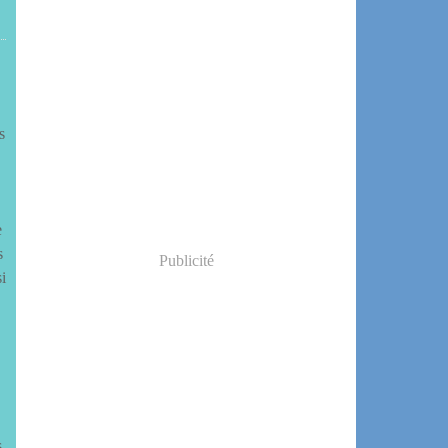
s
e
s
Publicité
i
s