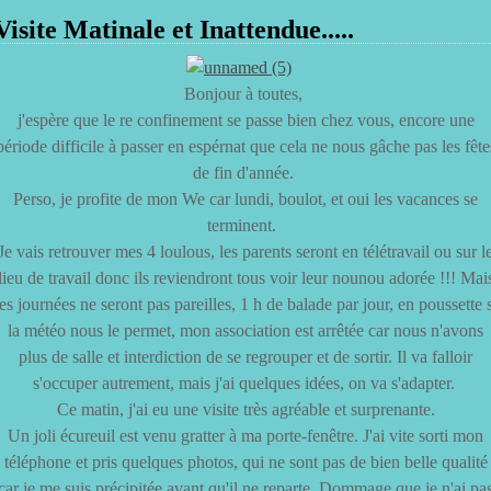
Visite Matinale et Inattendue.....
Bonjour à toutes,
j'espère que le re confinement se passe bien chez vous, encore une
période difficile à passer en espérnat que cela ne nous gâche pas les fête
de fin d'année.
Perso, je profite de mon We car lundi, boulot, et oui les vacances se
terminent.
Je vais retrouver mes 4 loulous, les parents seront en télétravail ou sur l
lieu de travail donc ils reviendront tous voir leur nounou adorée !!! Mai
les journées ne seront pas pareilles, 1 h de balade par jour, en poussette s
la météo nous le permet, mon association est arrêtée car nous n'avons
plus de salle et interdiction de se regrouper et de sortir. Il va falloir
s'occuper autrement, mais j'ai quelques idées, on va s'adapter.
Ce matin, j'ai eu une visite très agréable et surprenante.
Un joli écureuil est venu gratter à ma porte-fenêtre. J'ai vite sorti mon
téléphone et pris quelques photos, qui ne sont pas de bien belle qualité
car je me suis précipitée avant qu'il ne reparte. Dommage que je n'ai pa