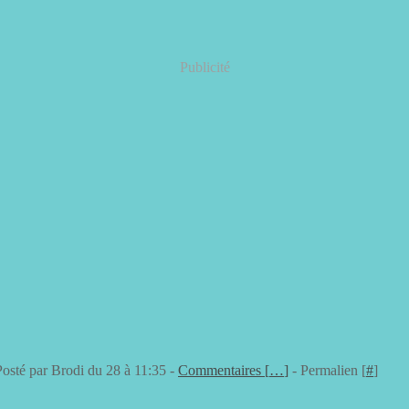
Publicité
Posté par Brodi du 28 à 11:35 -
Commentaires [
…
]
- Permalien [
#
]