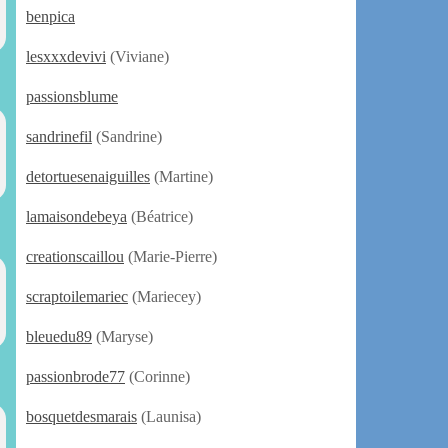
benpica
lesxxxdevivi
(Viviane)
passionsblume
sandrinefil
(Sandrine)
detortuesenaiguilles
(Martine)
lamaisondebeya
(Béatrice)
creationscaillou
(Marie-Pierre)
scraptoilemariec
(Mariecey)
bleuedu89
(Maryse)
passionbrode77
(Corinne)
bosquetdesmarais
(Launisa)