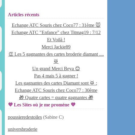
Articles récents
Echange ATC Souris chez Coco77 : 31ème 🐭
Echange ATC "Enfance" chez Titmag19 : 7/12
Et Voilà !
Merci Jackie89
👏 Les 5 gagnantes des cartes broderie diamant ....
🥁
Un grand Merci Beya 😊
Pas 4 mais 5 à gagner !
Les gagnantes des cartes Diamant sont 🥁 :
Echange ATC Souris chez Coco77 : 30ème
🎁 Quatre cartes = quatre gagnantes 🎁
💜 Les Sites où je me promène 💜
poussieredestoiles
(Sabine C)
universbroderie