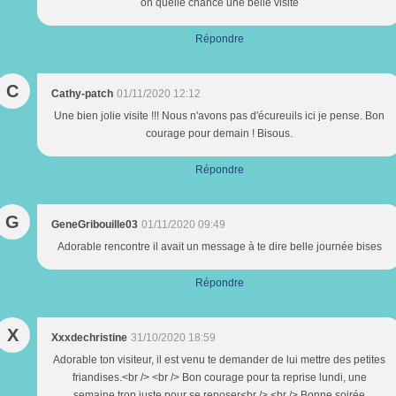
oh quelle chance une belle visite
Répondre
C
Cathy-patch
01/11/2020 12:12
Une bien jolie visite !!! Nous n'avons pas d'écureuils ici je pense. Bon
courage pour demain ! Bisous.
Répondre
G
GeneGribouille03
01/11/2020 09:49
Adorable rencontre il avait un message à te dire belle journée bises
Répondre
X
Xxxdechristine
31/10/2020 18:59
Adorable ton visiteur, il est venu te demander de lui mettre des petites
friandises.<br /> <br /> Bon courage pour ta reprise lundi, une
semaine trop juste pour se reposer<br /> <br /> Bonne soirée