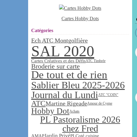
Cartes Hobby Dots
Catégories
Ech ATC Montgolfière
SAL 2020
Cartes Créatives et des Défis
ATC Timbrée
Broderie sur carte
De tout et de rien
Sablier Bleu 2025-2026
Journal du Lundi
ATC "COIN"
ATC
Martine Rigeade
Amour de Cygne
Hobby Dot
Achats
PL Pastoralisme 2026
chez Fred
Jardin Privé
AMAP
PL
Coté cuisine