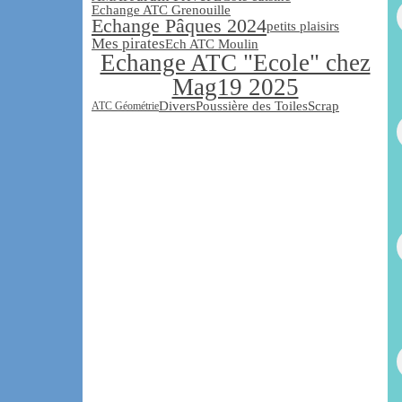
Echange ATC Grenouille
Echange Pâques 2024
petits plaisirs
Mes pirates
Ech ATC Moulin
Echange ATC "Ecole" chez
Mag19 2025
Divers
Poussière des Toiles
Scrap
ATC Géométrie