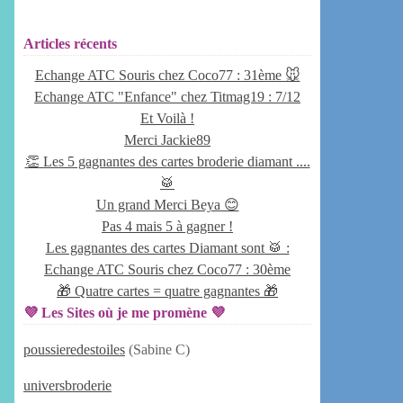
Articles récents
Echange ATC Souris chez Coco77 : 31ème 🐭
Echange ATC "Enfance" chez Titmag19 : 7/12
Et Voilà !
Merci Jackie89
👏 Les 5 gagnantes des cartes broderie diamant ....
🥁
Un grand Merci Beya 😊
Pas 4 mais 5 à gagner !
Les gagnantes des cartes Diamant sont 🥁 :
Echange ATC Souris chez Coco77 : 30ème
🎁 Quatre cartes = quatre gagnantes 🎁
💜 Les Sites où je me promène 💜
poussieredestoiles
(Sabine C)
universbroderie