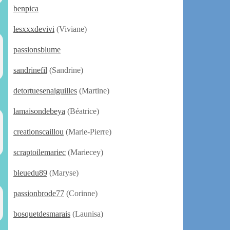
benpica
lesxxxdevivi
(Viviane)
passionsblume
sandrinefil
(Sandrine)
detortuesenaiguilles
(Martine)
lamaisondebeya
(Béatrice)
creationscaillou
(Marie-Pierre)
scraptoilemariec
(Mariecey)
bleuedu89
(Maryse)
passionbrode77
(Corinne)
bosquetdesmarais
(Launisa)