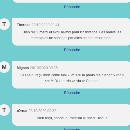
Répondre
T
Therese
28/10/2020 09:41
Bien reçu ,merci et excuse-moi pour l'insistance !Les nouvelles
techniques ne sont pas parfaites malheureusement .
Répondre
M
Mignon
28/10/2020 09:35
Ok ! As-tu reçu mon 2ème mail? Vois-tu la photo maintenant?<br />
<br /> Bisous <br /> <br /> Chantou
Répondre
T
tOrtue
28/10/2020 09:32
Bien reçu, bonne journée<br /> <br /> Bisous