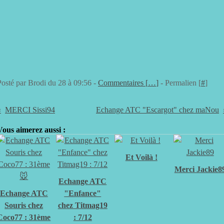
Posté par Brodi du 28 à 09:56 -
Commentaires [
…
]
- Permalien [
#
]
MERCI Sissi94
Echange ATC "Escargot" chez maNou
Vous aimerez aussi :
Et Voilà !
Merci Jackie8
Echange ATC
Echange ATC
"Enfance"
Souris chez
chez Titmag19
Coco77 : 31ème
: 7/12