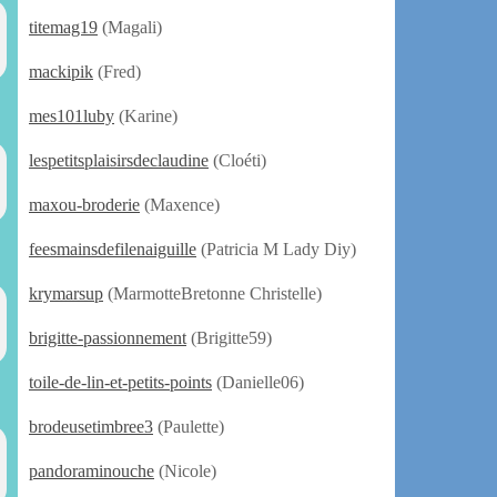
titemag19
(Magali)
mackipik
(Fred)
mes101luby
(Karine)
lespetitsplaisirsdeclaudine
(Cloéti)
maxou-broderie
(Maxence)
feesmainsdefilenaiguille
(Patricia M Lady Diy)
krymarsup
(MarmotteBretonne Christelle)
brigitte-passionnement
(Brigitte59)
toile-de-lin-et-petits-points
(Danielle06)
brodeusetimbree3
(Paulette)
pandoraminouche
(Nicole)