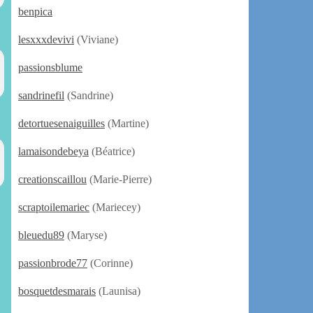
benpica
lesxxxdevivi
(Viviane)
passionsblume
sandrinefil
(Sandrine)
detortuesenaiguilles
(Martine)
lamaisondebeya
(Béatrice)
creationscaillou
(Marie-Pierre)
scraptoilemariec
(Mariecey)
bleuedu89
(Maryse)
passionbrode77
(Corinne)
bosquetdesmarais
(Launisa)