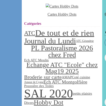
Cartes Hobby Dots
Catégories
De tout et de rien
ATC
Journal du Lundi
ATC Géométrie
PL Pastoralisme 2026
chez Fred
Ech ATC Moulin
Echange ATC "Ecole" chez
Mag19 2025
Broderie sur carte
AMAP
Coté cuisine
Ech ATC Montgolfière
Amour de Cygne
Poussière des Toiles
SAL 2020
petits plaisirs
Hobby Dot
Divers