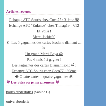
Articles récents
Echange ATC Souris chez Coco77 : 31ème 🐭
Echange ATC "Enfance" chez Titmag19 : 7/12
Et Voilà !
Merci Jackie89
👏 Les 5 gagnantes des cartes broderie diamant ....
🥁
Un grand Merci Beya 😊
Pas 4 mais 5 à gagner !
Les gagnantes des cartes Diamant sont 🥁 :
Echange ATC Souris chez Coco77 : 30ème
🎁 Quatre cartes = quatre gagnantes 🎁
💜 Les Sites où je me promène 💜
poussieredestoiles
(Sabine C)
universbroderie