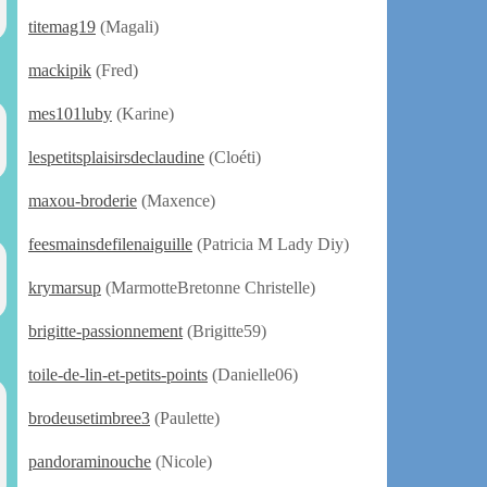
titemag19
(Magali)
mackipik
(Fred)
mes101luby
(Karine)
lespetitsplaisirsdeclaudine
(Cloéti)
maxou-broderie
(Maxence)
feesmainsdefilenaiguille
(Patricia M Lady Diy)
krymarsup
(MarmotteBretonne Christelle)
brigitte-passionnement
(Brigitte59)
toile-de-lin-et-petits-points
(Danielle06)
brodeusetimbree3
(Paulette)
pandoraminouche
(Nicole)