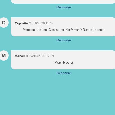
Répondre
C
Cigalette
24/10/2020 13:17
Merci pour le lien. C'est super. <br /> <br /> Bonne journée.
Répondre
M
Manou60
24/10/2020 12:59
Merci brodi ;)
Répondre