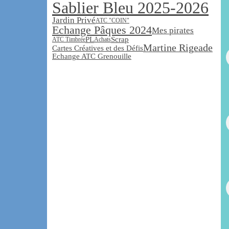
Sablier Bleu 2025-2026
Jardin Privé
ATC "COIN"
Echange Pâques 2024
Mes pirates
PL
Scrap
ATC Timbrée
Achats
Martine Rigeade
Cartes Créatives et des Défis
Echange ATC Grenouille