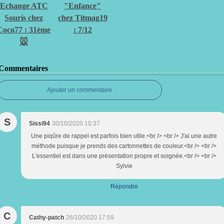
Echange ATC
"Enfance"
Souris chez
chez Titmag19
Coco77 : 31ème
: 7/12
🐭
Commentaires
Ajouter un commentaire
S
Sissi94
30/10/2020 10:37
Une piqûre de rappel est parfois bien utile.<br /> <br /> J'ai une autre
méthode puisque je prends des cartonnettes de couleur.<br /> <br />
L'essentiel est dans une présentation propre et soignée.<br /> <br />
Sylvie
Répondre
C
Cathy-patch
26/10/2020 17:59