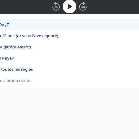
 DayZ
 a 13 ans (et vous l'avez ignoré)
e (littéralement)
im Rayan
 toutes les règles
s les jeux vidéo
us choquant de Rockstar ? - Le scandale BULLY
e plus moche de Steam
du RÊVE tourne au CAUCHEMAR
pendant 8 heures
it… à tort