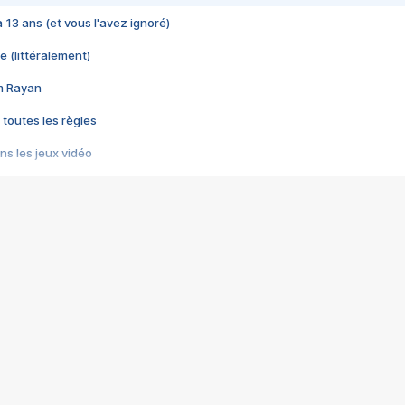
 a 13 ans (et vous l'avez ignoré)
e (littéralement)
im Rayan
 toutes les règles
s les jeux vidéo
us choquant de Rockstar ? - Le scandale BULLY
e plus moche de Steam
du RÊVE tourne au CAUCHEMAR
pendant 8 heures
it… à tort
umiliés par un jeu vidéo
ire - Final Fantasy 8