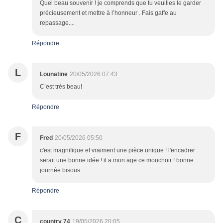
Quel beau souvenir ! je comprends que tu veuilles le garder
précieusement et mettre à l’honneur . Fais gaffe au
repassage....
Répondre
L
Lounatine
20/05/2026 07:43
C’est très beau!
Répondre
F
Fred
20/05/2026 05:50
c'est magnifique et vraiment une pièce unique ! l'encadrer
serait une bonne idée ! il a mon age ce mouchoir ! bonne
journée bisous
Répondre
C
country 74
19/05/2026 20:05