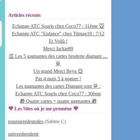
Articles récents
Echange ATC Souris chez Coco77 : 31ème 🐭
Echange ATC "Enfance" chez Titmag19 : 7/12
Et Voilà !
Merci Jackie89
👏 Les 5 gagnantes des cartes broderie diamant ....
🥁
Un grand Merci Beya 😊
Pas 4 mais 5 à gagner !
Les gagnantes des cartes Diamant sont 🥁 :
Echange ATC Souris chez Coco77 : 30ème
🎁 Quatre cartes = quatre gagnantes 🎁
💜 Les Sites où je me promène 💜
poussieredestoiles
(Sabine C)
universbroderie