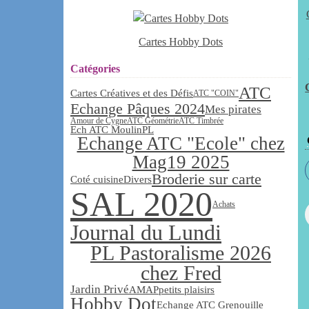
Cartes Hobby Dots
Catégories
ATC
Cartes Créatives et des Défis
ATC "COIN"
Echange Pâques 2024
Mes pirates
Amour de Cygne
ATC Géométrie
ATC Timbrée
Ech ATC Moulin
PL
Echange ATC "Ecole" chez
Mag19 2025
Broderie sur carte
Coté cuisine
Divers
SAL 2020
Achats
Journal du Lundi
PL Pastoralisme 2026
chez Fred
Jardin Privé
AMAP
petits plaisirs
Hobby Dot
Echange ATC Grenouille