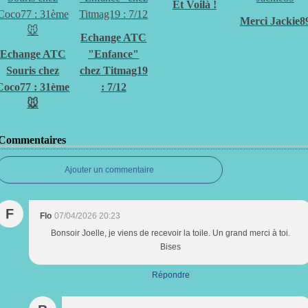
Et Voilà !
Merci Jackie8
Echange ATC
Echange ATC
"Enfance"
Souris chez
chez Titmag19
Coco77 : 31ème
: 7/12
🐭
Commentaires
Ajouter un commentaire
F
Flo
07/04/2026 20:23
Bonsoir Joelle, je viens de recevoir la toile. Un grand merci à toi.
Bises
Répondre