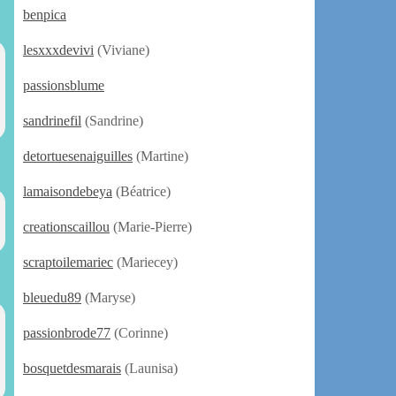
benpica
lesxxxdevivi
(Viviane)
passionsblume
sandrinefil
(Sandrine)
detortuesenaiguilles
(Martine)
lamaisondebeya
(Béatrice)
creationscaillou
(Marie-Pierre)
scraptoilemariec
(Mariecey)
bleuedu89
(Maryse)
passionbrode77
(Corinne)
bosquetdesmarais
(Launisa)