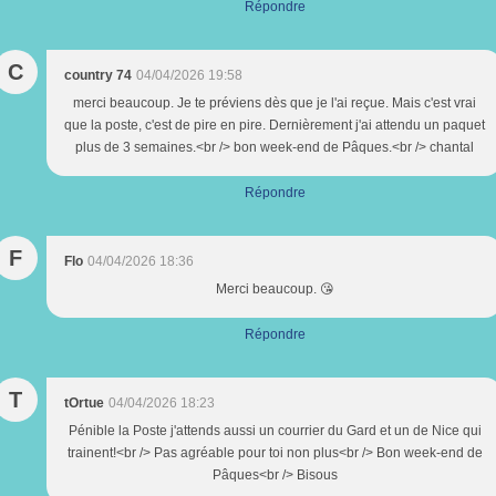
Répondre
C
country 74
04/04/2026 19:58
merci beaucoup. Je te préviens dès que je l'ai reçue. Mais c'est vrai
que la poste, c'est de pire en pire. Dernièrement j'ai attendu un paquet
plus de 3 semaines.<br /> bon week-end de Pâques.<br /> chantal
Répondre
F
Flo
04/04/2026 18:36
Merci beaucoup. 😘
Répondre
T
tOrtue
04/04/2026 18:23
Pénible la Poste j'attends aussi un courrier du Gard et un de Nice qui
trainent!<br /> Pas agréable pour toi non plus<br /> Bon week-end de
Pâques<br /> Bisous