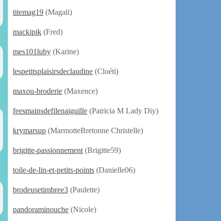
titemag19
(Magali)
mackipik
(Fred)
mes101luby
(Karine)
lespetitsplaisirsdeclaudine
(Cloéti)
maxou-broderie
(Maxence)
feesmainsdefilenaiguille
(Patricia M Lady Diy)
krymarsup
(MarmotteBretonne Christelle)
brigitte-passionnement
(Brigitte59)
toile-de-lin-et-petits-points
(Danielle06)
brodeusetimbree3
(Paulette)
pandoraminouche
(Nicole)