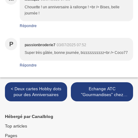
Chouette ! un anniversaire à rallonge ! <br /> Bises, belle
journée !
Répondre
P
passionbroderie7
03/07/2025 07:52
Super très gâtée, bonne journée, bizzzzzzzzzzz<br /> Coco77
Répondre
< Deux cartes Hobby dots
Echange ATC
pour des Anniversaires
"Gourmandises" chez
Mag19 : 17 et 18 / 18 >
Hébergé par Canalblog
Top articles
Pages