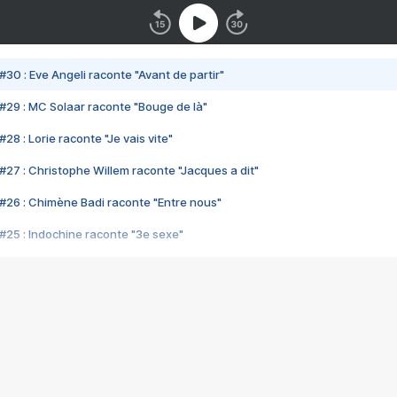
#30 : Eve Angeli raconte "Avant de partir"
#29 : MC Solaar raconte "Bouge de là"
28 : Lorie raconte "Je vais vite"
#27 : Christophe Willem raconte "Jacques a dit"
#26 : Chimène Badi raconte "Entre nous"
#25 : Indochine raconte "3e sexe"
#24 : Zaho raconte "C'est chelou"
#23 : Patrick Bruel raconte "Au café des délices"
#22 : Kyo raconte "Le chemin"
#21 : Nolwenn Leroy raconte "Cassé"
#20 : Patrick Hernandez raconte "Born to be alive"